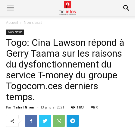
Accueil
Non classé
Non classé
Togo: Cina Lawson répond à
Gerry Taama sur les raisons
du dysfonctionnement du
service T-money du groupe
Togocom.ces derniers
temps.
Par
Tahal Gneni
-
13 janvier 2021
1183
0