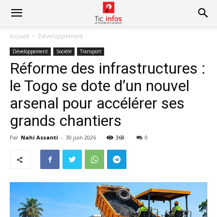
Accueil
Développement
Développement
Société
Transport
Réforme des infrastructures :
le Togo se dote d’un nouvel
arsenal pour accélérer ses
grands chantiers
Par
Nahi Assanti
-
30 juin 2026
368
0