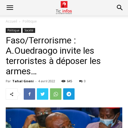
Accueil
Politique
Politique
Société
Faso/Terrorisme :
A.Ouedraogo invite les
terroristes à déposer les
armes…
Par
Tahal Gneni
-
4 avril 2022
645
0