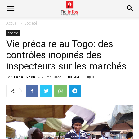
Accueil
Société
Société
Vie précaire au Togo: des
contrôles inopinés des
inspecteurs sur les marchés.
Par
Tahal Gneni
-
25 mai 2022
704
0